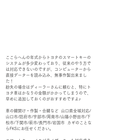
ここらへんの年式からトヨタのスマートキーの
システムが多少変わっており、従来のやり方で
は対応できないのですが、コンピューターから
直接データーを読み込み、無事作製出来まし
た！
紛失の場合はディーラーさんに頼むと、特にト
ヨタ車はかなりの金額がかかってしまうので、
早めに追加しておくのがおすすめですよ♪
車の鍵開け・作製・合鍵など  山口県全域対応/
山口市/防府市/宇部市/周南市/山陽小野田市/下
松市/下関市/萩市/長門市/岩国市  カギのことな
らFKSにお任せください。  