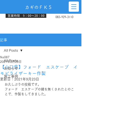
カギのＦＫＳ
営業時間 9：00～20：00
083-929-3110
記事
All Posts
fks087
All Posts
2021年8月20日
【山口県】フォード エスケープ イ
お知らせ
モビライザーキー作製
施工事例
更新日：
2021年9月23日
お久しぶりの投稿です。
フォード　エスケープの鍵を無くされたとのこ
とで、作製をしてきました。